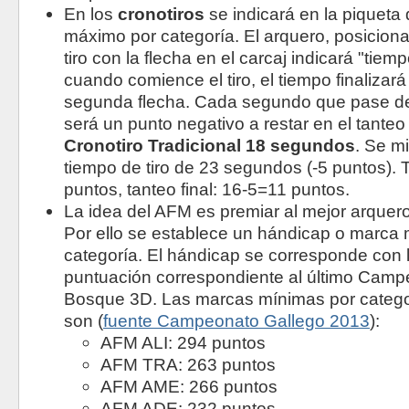
En los
cronotiros
se indicará en la piqueta 
máximo por categoría. El arquero, posiciona
tiro con la flecha en el carcaj indicará "tie
cuando comience el tiro, el tiempo finalizar
segunda flecha. Cada segundo que pase de
será un punto negativo a restar en el tanteo
Cronotiro Tradicional 18 segundos
. Se m
tiempo de tiro de 23 segundos (-5 puntos). 
puntos, tanteo final: 16-5=11 puntos.
La idea del AFM es premiar al mejor arquer
Por ello se establece un hándicap o marca
categoría. El hándicap se corresponde con
puntuación correspondiente al último Camp
Bosque 3D. Las marcas mínimas por categor
son (
fuente Campeonato Gallego 2013
):
AFM ALI: 294 puntos
AFM TRA: 263 puntos
AFM AME: 266 puntos
AFM ADE: 232 puntos